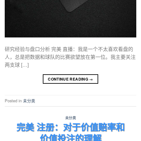
研究经验与盘口分析 完美 直播：我是一个不太喜欢看盘的
人，总是把数据和球队的比赛欲望放在第一位。我主要关注
两支球 […]
CONTINUE READING
→
Posted in
未分类
未分类
完美 注册：对于价值赔率和
价值投注的理解