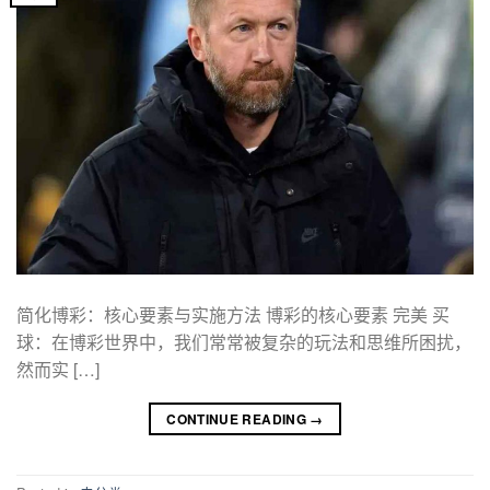
简化博彩：核心要素与实施方法 博彩的核心要素 完美 买
球：在博彩世界中，我们常常被复杂的玩法和思维所困扰，
然而实 […]
CONTINUE READING
→