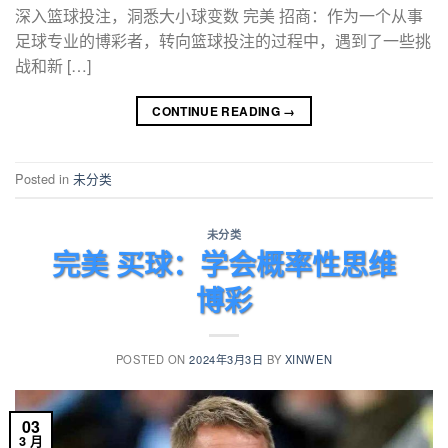
深入篮球投注，洞悉大小球变数 完美 招商：作为一个从事
足球专业的博彩者，转向篮球投注的过程中，遇到了一些挑
战和新 […]
CONTINUE READING
→
Posted in
未分类
未分类
完美 买球：学会概率性思维
博彩
POSTED ON
2024年3月3日
BY
XINWEN
03
3 月