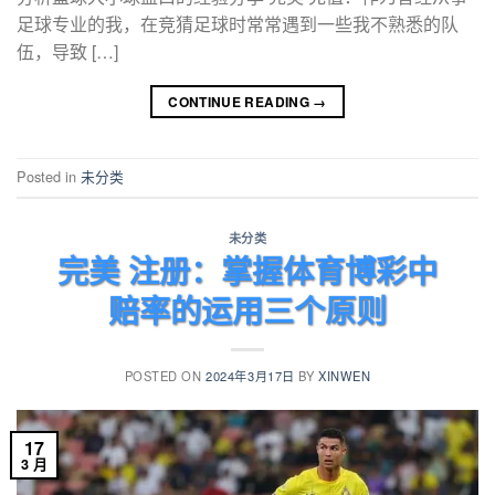
足球专业的我，在竞猜足球时常常遇到一些我不熟悉的队
伍，导致 […]
CONTINUE READING
→
Posted in
未分类
未分类
完美 注册：掌握体育博彩中
赔率的运用三个原则
POSTED ON
2024年3月17日
BY
XINWEN
17
3 月