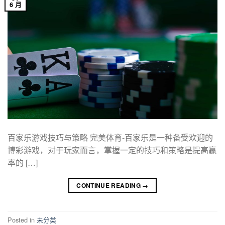
6 月
百家乐游戏技巧与策略 完美体育-百家乐是一种备受欢迎的
博彩游戏，对于玩家而言，掌握一定的技巧和策略是提高赢
率的 […]
CONTINUE READING
→
Posted in
未分类