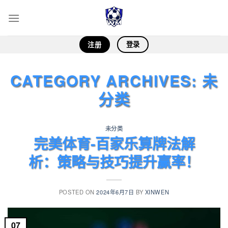
Skip
to
content
登录
注册
CATEGORY ARCHIVES:
未
分类
未分类
完美体育-百家乐算牌法解
析：策略与技巧提升赢率！
POSTED ON
2024年6月7日
BY
XINWEN
07