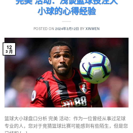
完美 活动：浅谈篮球投注大
小球的心得经验
POSTED ON
2024年3月12日
BY
XINWEN
12
3 月
篮球大小球盘口分析 完美 活动：作为一位曾经从事过足球
专业的人，您对于竞猜篮球比赛可能感到有些陌生，但是您