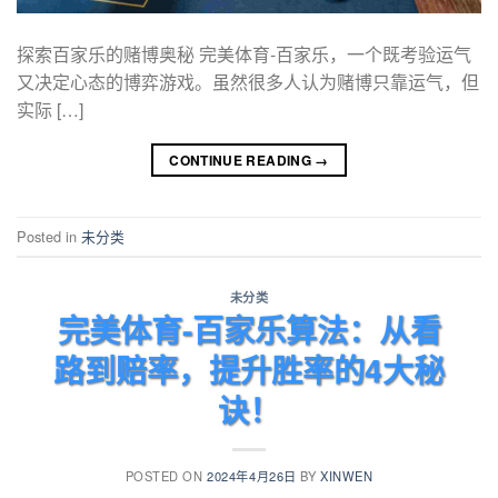
探索百家乐的赌博奥秘 完美体育-百家乐，一个既考验运气
又决定心态的博弈游戏。虽然很多人认为赌博只靠运气，但
实际 […]
CONTINUE READING
→
Posted in
未分类
未分类
完美体育-百家乐算法：从看
路到赔率，提升胜率的4大秘
诀！
POSTED ON
2024年4月26日
BY
XINWEN