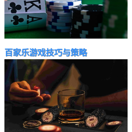
百家乐游戏技巧与策略