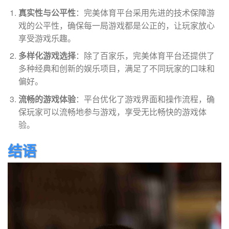
真实性与公平性
：完美体育平台采用先进的技术保障游
戏的公平性，确保每一局游戏都是公正的，让玩家放心
享受游戏乐趣。
多样化游戏选择
：除了百家乐，完美体育平台还提供了
多种经典和创新的娱乐项目，满足了不同玩家的口味和
偏好。
流畅的游戏体验
：平台优化了游戏界面和操作流程，确
保玩家可以流畅地参与游戏，享受无比畅快的游戏体
验。
结语