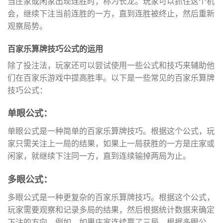
当庄家或闲家出现连胜时，称为长龙。玩家可以抓住这个机
会，继续下注当前连胜的一方，直到连胜被终止，然后重新
观察局势。
百家乐算牌技巧公式的运用
除了投注法，玩家还可以尝试使用一些公式和技巧来辅助他
们在百家乐游戏中提高胜率。以下是一些常见的百家乐算牌
技巧公式：
单眼公式：
单眼公式是一种简单的百家乐算牌技巧。根据这个公式，玩
家只需关注上一局的结果，如果上一局获胜的一方是庄家或
闲家，就继续下注同一方，直到连续输掉两局为止。
多眼公式：
多眼公式是一种更复杂的百家乐算牌技巧。根据这个公式，
玩家需要观察和记录多局的结果，然后根据统计数据来确定
下注的方向。例如，如果庄家连续赢了三局，根据多眼公