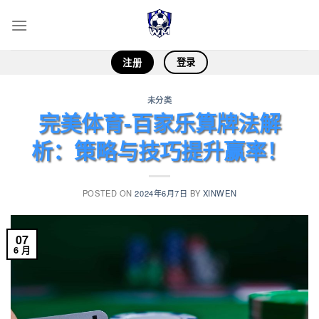
Skip
to
content
登录
注册
未分类
完美体育-百家乐算牌法解
析：策略与技巧提升赢率！
POSTED ON
2024年6月7日
BY
XINWEN
07
6 月