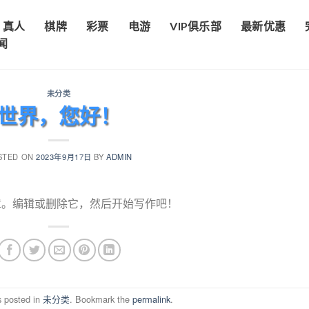
真人
棋牌
彩票
电游
VIP俱乐部
最新优惠
闻
未分类
世界，您好！
STED ON
2023年9月17日
BY
ADMIN
文章。编辑或删除它，然后开始写作吧！
s posted in
未分类
. Bookmark the
permalink
.