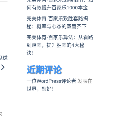
何有效提升百家乐1000本金
完美体育-百家乐致胜套路揭
秘：概率与心态的双管齐下
完美体育-百家乐算法：从看路
到赔率，提升胜率的4大秘
诀！
见球
近期评论
一位WordPress评论者
发表在
世界，您好！
来