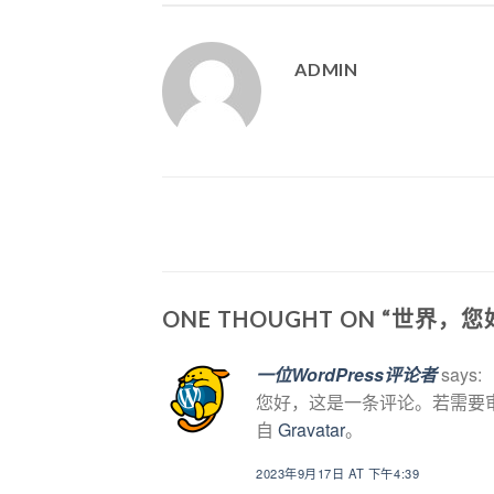
ADMIN
世界，您
ONE THOUGHT ON “
一位WordPress评论者
says:
您好，这是一条评论。若需要
自
Gravatar
。
2023年9月17日 AT 下午4:39