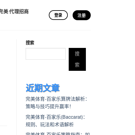
完美 代理招商
登录
注册
搜索
搜
索
近期文章
完美体育-百家乐算牌法解析：
策略与技巧提升赢率！
完美体育-百家乐(Baccarat)：
规则、玩法和术语解析
完美体育-百家乐策略指南：如