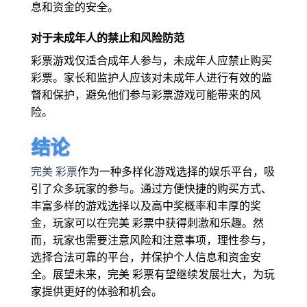
息和资金的安全。
对于未成年人的禁止和风险防范
彩票游戏仅适合成年人参与，未成年人应禁止购买
彩票。家长和监护人应该对未成年人进行有效的监
督和保护，避免他们参与彩票游戏可能带来的风
险。
结论
完美 彩票
作为一种多样化游戏选择的娱乐平台，吸
引了众多玩家的参与。通过方便快捷的购买方式、
丰富多样的游戏选择以及高中奖概率和丰厚的奖
金，玩家可以在完美 彩票中获得刺激和乐趣。然
而，玩家也需要注意风险和注意事项，理性参与，
选择合法可靠的平台，并保护个人信息和资金安
全。展望未来，完美 彩票有望继续发展壮大，为玩
家提供更好的体验和机会。