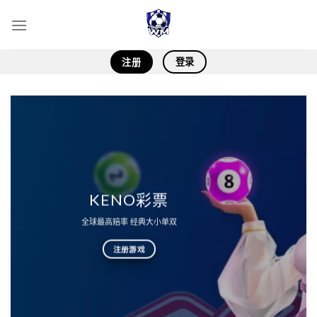
Skip
to
content
登录
注册
KENO彩票
全球最高赔率 经典大小单双
注册游戏