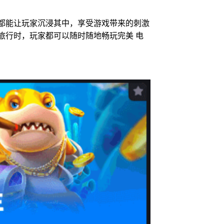
游都能让玩家沉浸其中，享受游戏带来的刺激
旅行时，玩家都可以随时随地畅玩完美 电