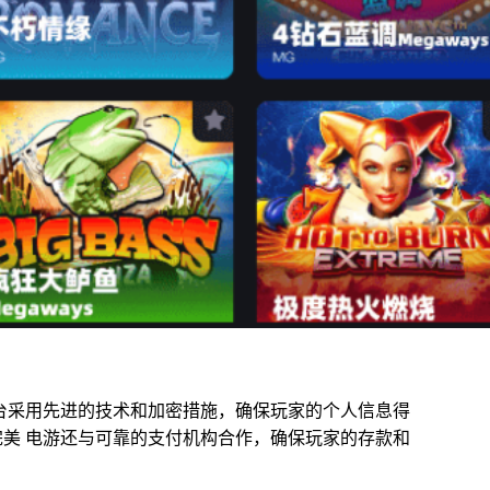
台采用先进的技术和加密措施，确保玩家的个人信息得
美 电游还与可靠的支付机构合作，确保玩家的存款和