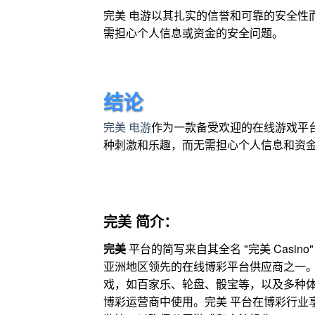
完美 电游以其扎实的信誉和可靠的安全性
需担心个人信息或资金的安全问题。
结论
完美 电游
作为一款备受欢迎的在线游戏平
种刺激和乐趣，而无需担心个人信息和资金
完美 简介：
完美
平台的简写来自其全名 "完美 Casi
亚洲地区领先的在线博彩平台供应商之一。
戏，如百家乐、轮盘、骰宝等，以及多种
博彩运营商中使用。完美 平台在博彩行业