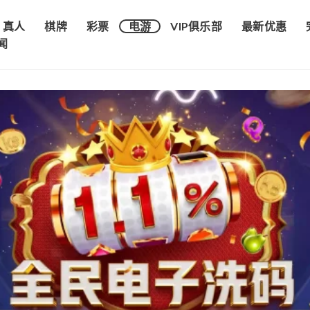
真人
棋牌
彩票
电游
VIP俱乐部
最新优惠
闻