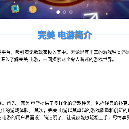
完美 电游简介
戏平台，吸引着无数玩家投入其中。无论是其丰富的游戏种类还是
深入了解完美 电游，一同探索这个令人着迷的游戏世界。
目。首先，完美 电游提供了多样化的游戏种类，包括经典的扑克
佳的游戏体验。 其次，完美 电游以其卓越的游戏质量和创新
 电游的用户界面设计简洁明了，让玩家能够轻松上手，尽情享