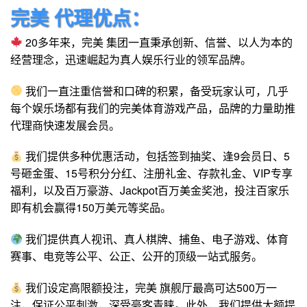
完美 代理优点：
20多年来，完美 集团一直秉承创新、信誉、以人为本的
经营理念，迅速崛起为真人娱乐行业的领军品牌。
我们一直注重信誉和口碑的积累，备受玩家认可，几乎
每个娱乐场都有我们的完美体育游戏产品，品牌的力量助推
代理商快速发展会员。
我们提供多种优惠活动，包括签到抽奖、逢9会员日、5
号砸金蛋、15号积分分红、注册礼金、存款礼金、VIP专享
福利，以及百万豪游、Jackpot百万美金奖池，投注百家乐
即有机会赢得150万美元等奖品。
我们提供真人视讯、真人棋牌、捕鱼、电子游戏、体育
赛事、电竞等公平、公正、公开的顶级一站式服务。
我们设定高限额投注，完美 旗舰厅最高可达500万一
注，保证公平刺激，深受豪客青睐。此外，我们提供大额提