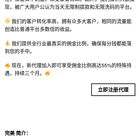
现，被广大用户公认为当天无限制提款和无限洗码的平台。
我们的客户转化率高，拥有众多大客户，相同的流量能
创造比普通平台多数倍的收益。
我们提供全行业最真实的佣金比例，确保每分钱都能落
到您的手中。
现在，新代理加入即可享受佣金比例高达55%的特殊待
遇，持续三个月。
立即注册代理
完美 简介：