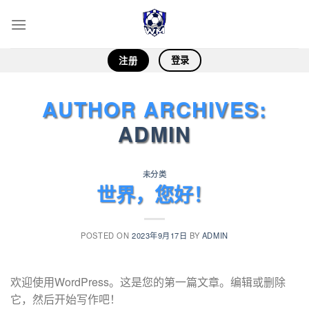
Skip
to
content
登录
注册
AUTHOR ARCHIVES:
ADMIN
未分类
世界，您好！
POSTED ON
2023年9月17日
BY
ADMIN
欢迎使用WordPress。这是您的第一篇文章。编辑或删除
它，然后开始写作吧！