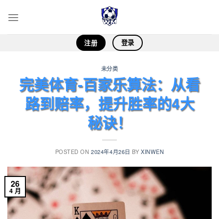
Skip
to
content
登录
注册
未分类
完美体育-百家乐算法：从看
路到赔率，提升胜率的4大
秘诀！
POSTED ON
2024年4月26日
BY
XINWEN
26
4 月