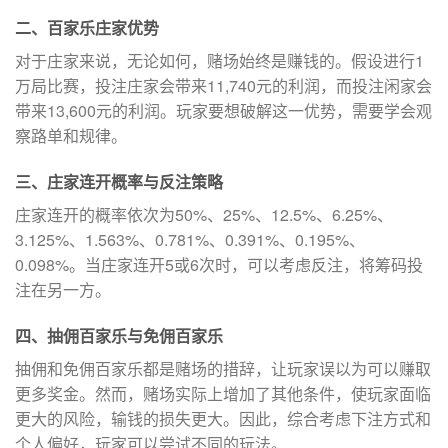
二、百家乐庄家优势
对于庄家来说，无论如何，赌场始终是赚钱的。假设进行1
万局比赛，投注庄家会带来11,740元的利润，而投注闲家会
带来13,600元的利润。玩家要想破解这一优势，需要学会观
察路单和规律。
三、庄家连开概率与反注策略
庄家连开的概率依次为50%、25%、12.5%、6.25%、
3.125%、1.563%、0.781%、0.391%、0.195%、
0.098%。当庄家连开5或6次时，可以考虑反注，将筹码投
注在另一方。
四、抽佣百家乐与免佣百家乐
抽佣和免佣百家乐都是赌场的措辞，让玩家误以为可以赚取
更多奖金。然而，赌场实际上增加了其他条件，使玩家面临
更大的风险，输钱的损失更大。因此，综合考虑下注方式和
个人偏好，玩家可以尝试不同的玩法。