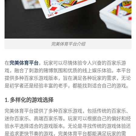
完美体育平台介绍
在
完美体育平台
，玩家可以尽情体验令人兴奋的百家乐游
戏，融合了刺激的赌博氛围和优质的线上娱乐体验。本平台
提供多种百家乐游戏版本，旨在满足各种玩家的需求，无论
是初学者还是经验丰富的老手，都能找到适合自己的游戏。
1. 多样化的游戏选择
完美体育平台提供了多种百家乐游戏，包括传统的百家乐、
迷你百家乐、高端百家乐等。玩家可以根据自己的偏好和经
验水平选择适合的游戏版本。无论是寻找传统的游戏体验还
是追求更快节奏的游戏，完美体育平台都能满足玩家的需