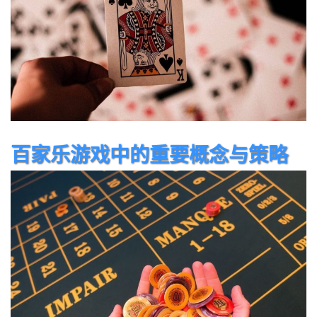
百家乐游戏中的重要概念与策略