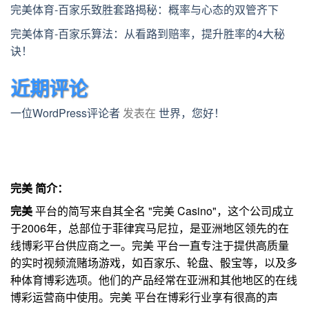
完美体育-百家乐致胜套路揭秘：概率与心态的双管齐下
完美体育-百家乐算法：从看路到赔率，提升胜率的4大秘
诀！
近期评论
一位WordPress评论者
发表在
世界，您好！
完美 简介：
完美
平台的简写来自其全名 "完美 Casino"，这个公司成立
于2006年，总部位于菲律宾马尼拉，是亚洲地区领先的在
线博彩平台供应商之一。完美 平台一直专注于提供高质量
的实时视频流赌场游戏，如百家乐、轮盘、骰宝等，以及多
种体育博彩选项。他们的产品经常在亚洲和其他地区的在线
博彩运营商中使用。完美 平台在博彩行业享有很高的声