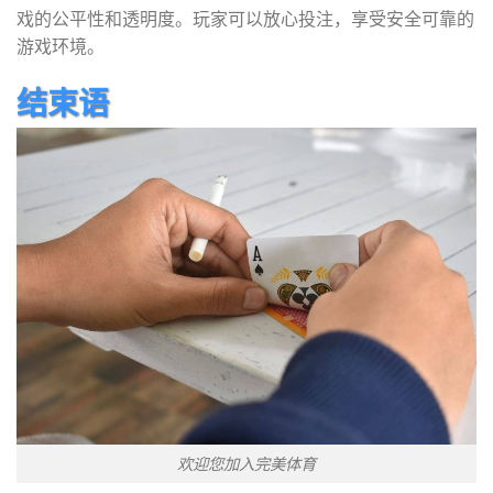
戏的公平性和透明度。玩家可以放心投注，享受安全可靠的
游戏环境。
结束语
欢迎您加入完美体育