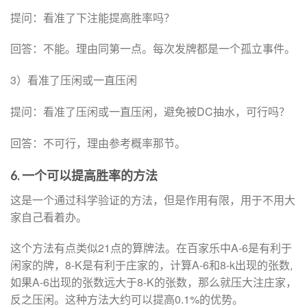
提问：看准了下注能提高胜率吗？
回答：不能。理由同第一点。每次发牌都是一个孤立事件。
3）看准了压闲或一直压闲
提问：看准了压闲或一直压闲，避免被DC抽水，可行吗？
回答：不可行，理由参考概率那节。
6. 一个可以提高胜率的方法
这是一个通过科学验证的方法，但是作用有限，用于不用大
家自己看着办。
这个方法有点类似21点的算牌法。在百家乐中A-6是有利于
闲家的牌，8-K是有利于庄家的，计算A-6和8-k出现的张数,
如果A-6出现的张数远大于8-K的张数，那么就压大注庄家，
反之压闲。这种方法大约可以提高0.1%的优势。