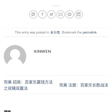
This entry was posted in
未分类
. Bookmark the
permalink
.
XINWEN
完美 招商：百家乐赢钱方法
完美 注册：百家乐长胜战法
之双赌双赢法
搜索