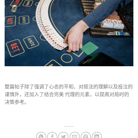
整篇帖子除了强调了心态的平和、对缆法的理解以及投注的
谨慎外，还加入了结合完美 代理的元素，以提高对局时的
决策参考。