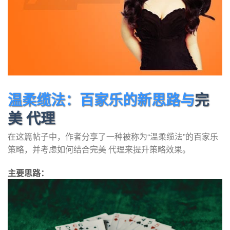
温柔缆法：百家乐的新思路与
完
美 代理
在这篇帖子中，作者分享了一种被称为“温柔缆法”的百家乐
策略，并考虑如何结合完美 代理来提升策略效果。
主要思路：