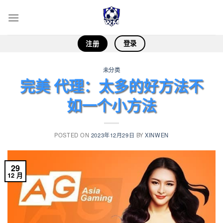
Skip
to
content
登录
注册
未分类
完美 代理：太多的好方法不
如一个小方法
POSTED ON
2023年12月29日
BY
XINWEN
29
12 月