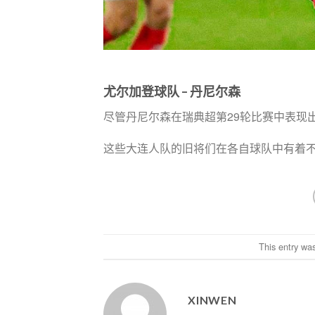
尤尔加登球队 – 丹尼尔森
尽管丹尼尔森在瑞典超第29轮比赛中表现
这些大连人队的旧将们在各自球队中有着
This entry wa
XINWEN