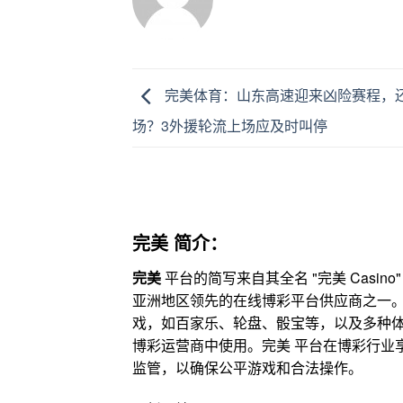
完美体育：山东高速迎来凶险赛程，
场？3外援轮流上场应及时叫停
完美 简介：
完美
平台的简写来自其全名 "完美 Casi
亚洲地区领先的在线博彩平台供应商之一。
戏，如百家乐、轮盘、骰宝等，以及多种
博彩运营商中使用。完美 平台在博彩行业
监管，以确保公平游戏和合法操作。