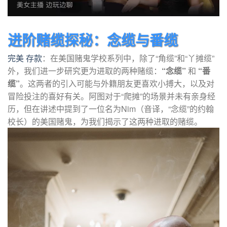
进阶赌缆探秘：念缆与番缆
完美 存款
：在美国赌鬼学校系列中，除了“角缆”和“丫摊缆”
外，我们进一步研究更为进取的两种赌缆：
“念缆”
和
“番
缆”
。这两者的引入可能与外籍朋友更喜欢小搏大，以及对
冒险投注的喜好有关。阿图对于“爬摊”的场景并未有亲身经
历，但在讲述中提到了一位名为Nim（音译，“念缆”的约翰
校长）的美国赌鬼，为我们揭示了这两种进取的赌缆。