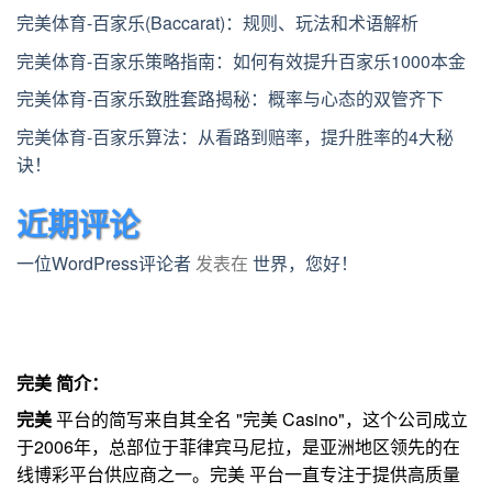
完美体育-百家乐(Baccarat)：规则、玩法和术语解析
完美体育-百家乐策略指南：如何有效提升百家乐1000本金
完美体育-百家乐致胜套路揭秘：概率与心态的双管齐下
完美体育-百家乐算法：从看路到赔率，提升胜率的4大秘
诀！
近期评论
一位WordPress评论者
发表在
世界，您好！
完美 简介：
完美
平台的简写来自其全名 "完美 Casino"，这个公司成立
于2006年，总部位于菲律宾马尼拉，是亚洲地区领先的在
线博彩平台供应商之一。完美 平台一直专注于提供高质量