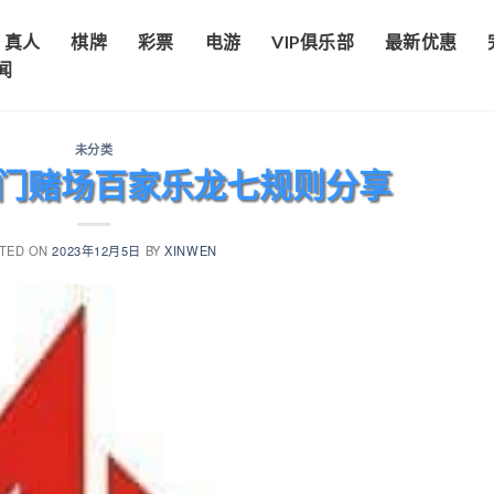
真人
棋牌
彩票
电游
VIP俱乐部
最新优惠
闻
未分类
门赌场百家乐龙七规则分享
TED ON
2023年12月5日
BY
XINWEN