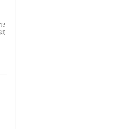
可以
赌场