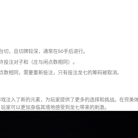
台切，且切牌较深，通常在50手后进行。
许投注对子和（庄与闲点数相同）。
点数相同，需要重新投注，只有投注龙七的筹码被取消。
游戏注入了新的元素，为玩家提供了更多的选择和挑战。在完美
，玩家可以更加身临其境地感受到龙七带来的刺激。