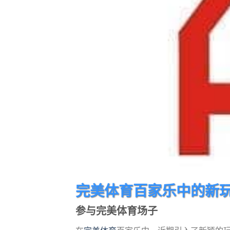
完美体育百家乐中的新
参与完美体育场子