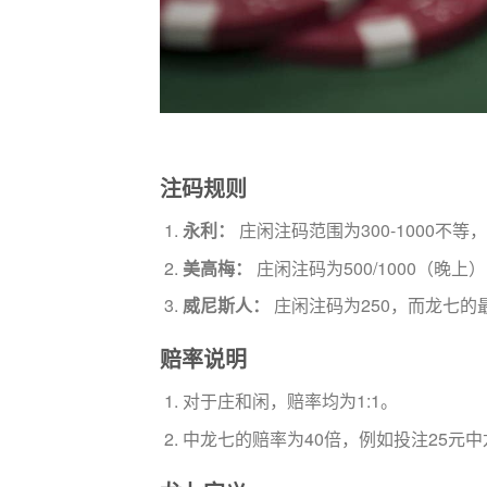
注码规则
永利：
庄闲注码范围为300-1000不
美高梅：
庄闲注码为500/1000（晚
威尼斯人：
庄闲注码为250，而龙七的
赔率说明
对于庄和闲，赔率均为1:1。
中龙七的赔率为40倍，例如投注25元中