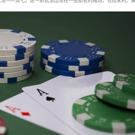
玩法——龙七。这一新玩法出现在一些知名的赌场，包括永利、