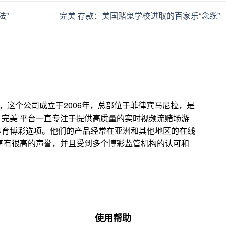
法”
完美 存款：美国赌鬼学校进取的百家乐“念缆”
no"，这个公司成立于2006年，总部位于菲律宾马尼拉，是
完美 平台一直专注于提供高质量的实时视频流赌场游
体育博彩选项。他们的产品经常在亚洲和其他地区的在线
享有很高的声誉，并且受到多个博彩监管机构的认可和
使用帮助