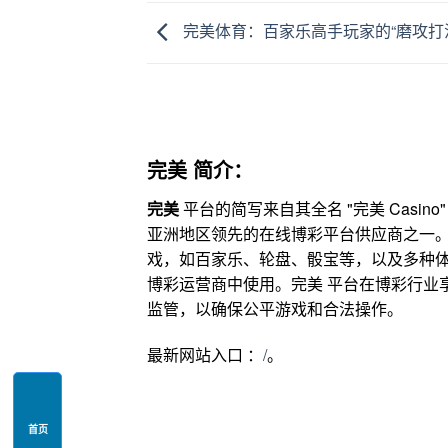
完美体育：百家乐高手玩家的“磨攻打
完美 简介：
完美
平台的简写来自其全名 "完美 Casi
亚洲地区领先的在线博彩平台供应商之一。
戏，如百家乐、轮盘、骰宝等，以及多种
博彩运营商中使用。完美 平台在博彩行业
监管，以确保公平游戏和合法操作。
最新网站入口 ：
/
。
首页