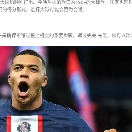
赛，大球均顺利打出。今晚热火的盘口为190+的大球盘，庄家也难
们的得分形式，选择大球可能会更为合适。
户是确保不错过投注机会的重要步骤。通过完美 充值，您可以随