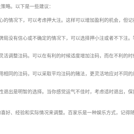
注策略。以下是一些建议：
心的情况下，可以考虑押大注。这样可以增加盈利的机会，但记
牌局没有信心或不确定的情况下，可以选择押小注或者不下注。
灵活调整注码。可以在有利的时候适度增加注码，而在不利的时
用相同的注码，可以采取平均注码的赌法，更灵活地应对不同的
性退出是明智的选择。当你感觉运气不佳时，考虑适时退出，保
的喜好、经验和实际情况来调整。百家乐是一种娱乐方式，记得