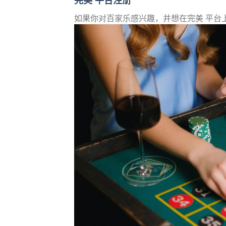
完美 平台注册
如果你对百家乐感兴趣，并想在完美 平台