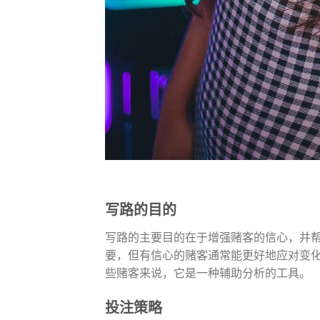
写路的目的
写路的主要目的在于增强赌客的信心，并
要，但有信心的赌客通常能更好地应对变
些赌客来说，它是一种辅助分析的工具。
投注策略