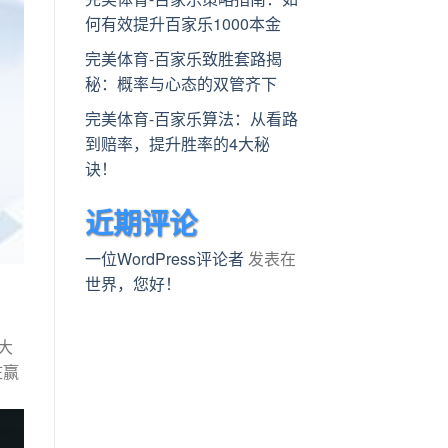
何有效提升百家乐1000本金
完美体育-百家乐致胜套路揭
秘：概率与心态的双管齐下
完美体育-百家乐算法：从看路
到赔率，提升胜率的4大秘
诀！
近期评论
一位WordPress评论者
发表在
世界，您好！
大
庄赢