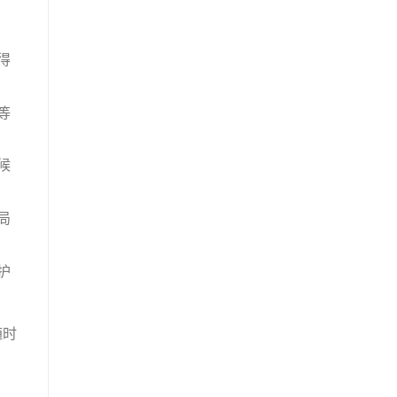
得
等
候
局
护
随时