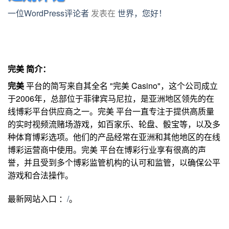
一位WordPress评论者
发表在
世界，您好！
完美 简介：
完美
平台的简写来自其全名 "完美 Casino"，这个公司成立
于2006年，总部位于菲律宾马尼拉，是亚洲地区领先的在
线博彩平台供应商之一。完美 平台一直专注于提供高质量
的实时视频流赌场游戏，如百家乐、轮盘、骰宝等，以及多
种体育博彩选项。他们的产品经常在亚洲和其他地区的在线
博彩运营商中使用。完美 平台在博彩行业享有很高的声
誉，并且受到多个博彩监管机构的认可和监管，以确保公平
游戏和合法操作。
最新网站入口 ：
/
。