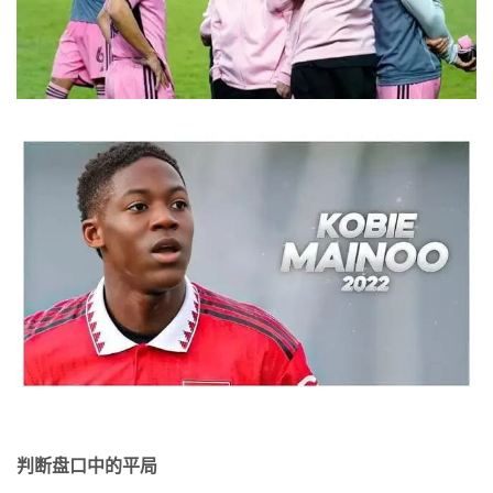
判断盘口中的平局