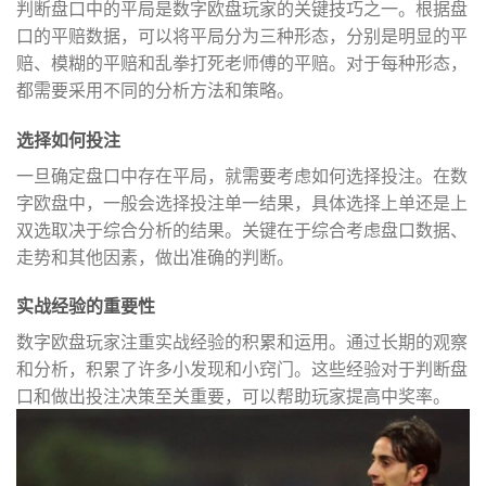
判断盘口中的平局是数字欧盘玩家的关键技巧之一。根据盘
口的平赔数据，可以将平局分为三种形态，分别是明显的平
赔、模糊的平赔和乱拳打死老师傅的平赔。对于每种形态，
都需要采用不同的分析方法和策略。
选择如何投注
一旦确定盘口中存在平局，就需要考虑如何选择投注。在数
字欧盘中，一般会选择投注单一结果，具体选择上单还是上
双选取决于综合分析的结果。关键在于综合考虑盘口数据、
走势和其他因素，做出准确的判断。
实战经验的重要性
数字欧盘玩家注重实战经验的积累和运用。通过长期的观察
和分析，积累了许多小发现和小窍门。这些经验对于判断盘
口和做出投注决策至关重要，可以帮助玩家提高中奖率。