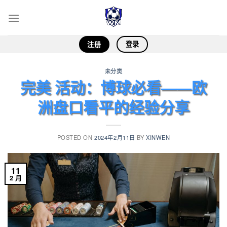
Skip
to
content
登录
注册
未分类
完美 活动：博球必看——欧
洲盘口看平的经验分享
POSTED ON
2024年2月11日
BY
XINWEN
11
2 月