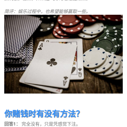
简评：娱乐过程中，也希望能够赢取一些。
你赌钱时有没有方法？
回答1：
完全没有，只是凭感觉下注。