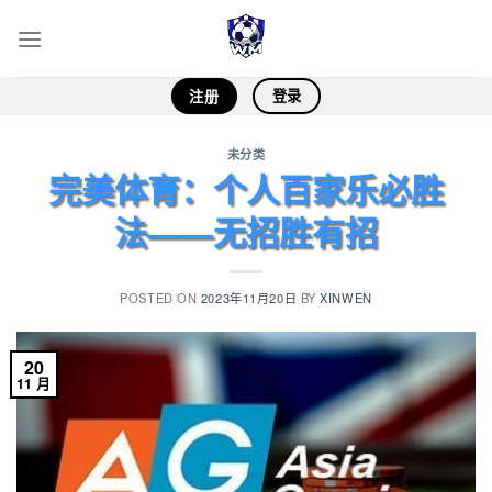
Skip
to
content
登录
注册
未分类
完美体育：个人百家乐必胜
法——无招胜有招
POSTED ON
2023年11月20日
BY
XINWEN
20
11 月