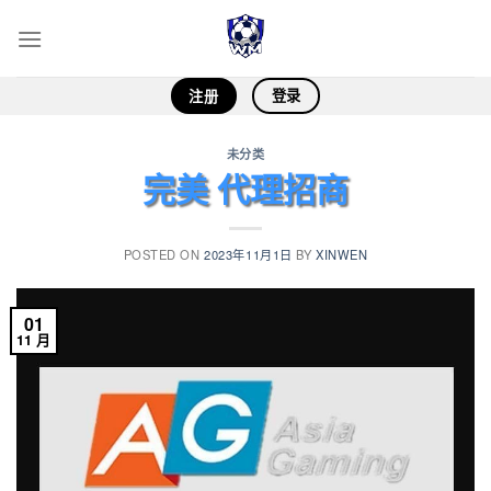
Skip
to
content
登录
注册
未分类
完美 代理招商
POSTED ON
2023年11月1日
BY
XINWEN
01
11 月