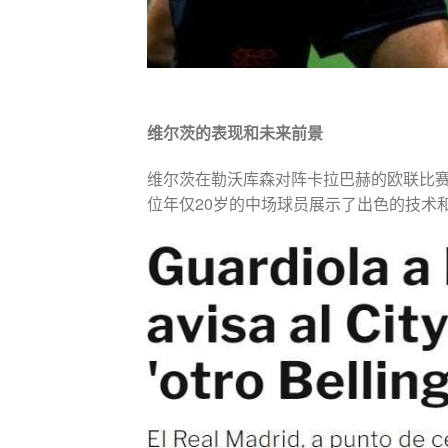
维尔茨的表现和未来前景
维尔茨在勒沃库森对阵卡拉巴赫的欧联比赛
位年仅20岁的中场球员展示了出色的技术