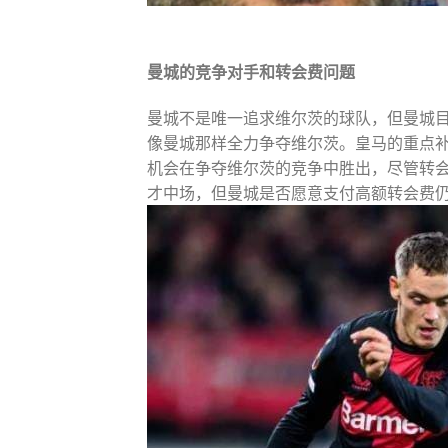
曼城的竞争对手和转会费问题
曼城不是唯一追求维尔茨的球队，但曼城
像曼城那样全力争夺维尔茨。皇马的重点
机会在争夺维尔茨的竞争中胜出，尽管转
才中场，但曼城是否愿意支付高额转会费