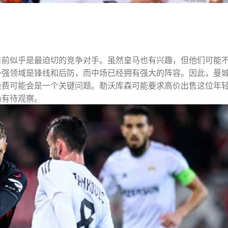
目前似乎是最迫切的竞争对手。虽然皇马也有兴趣，但他们可能
补强领域是锋线和后防，而中场已经拥有强大的阵容。因此，曼
会费可能会是一个关键问题。勒沃库森可能要求高价出售这位年
仍有待观察。